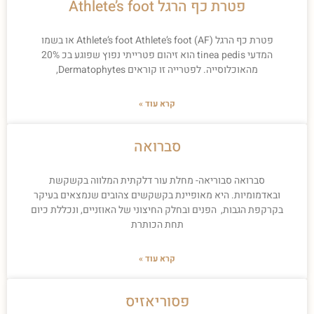
פטרת כף הרגל Athlete’s foot
פטרת כף הרגל Athlete’s foot Athlete’s foot (AF) או בשמו
המדעי tinea pedis הוא זיהום פטרייתי נפוץ שפוגע בכ 20%
מהאוכלוסייה. לפטרייה זו קוראים Dermatophytes,
קרא עוד »
סברואה
סברואה סבוריאה- מחלת עור דלקתית המלווה בקשקשת
ובאדמומיות. היא מאופיינת בקשקשים צהובים שנמצאים בעיקר
בקרקפת הגבות, הפנים ובחלק החיצוני של האוזניים, ונכללת כיום
תחת הכותרת
קרא עוד »
פסוריאזיס