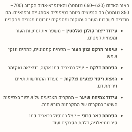
האור האדום (630–660 ננומטר) והאינפרא-אדום הקרוב (700–
850 ננומטר) הם הנפוצים ביותר בטיפולים אסתטיים ורפואיים.
הם
חודרים לשכבות העור העמוקות ומספקים יתרונות מגובים מחקרית:
עידוד ייצור קולגן ואלסטין
–
משפר את גמישות העור
ומפחית קמטים.
שיפור מרקם וגוון העור
–
מפחית קמטוטים, כתמים ונזקי
שמש.
הפחתת דלקת
–
יעיל במצבים כמו אקנה, רוזציאה ואקזמה.
האצת ריפוי פצעים וצלקות
–
מעודד התחדשות תאים
וזרימת דם.
עידוד צמיחת שיער
–
מחקרים מצביעים על שיפור בצפיפות
השיער במקרים של התקרחות תורשתית.
הפחתת כאב כרוני
–
יעיל בטיפול בכאבים כמו
פיברומיאלגיה, דלקת מפרקים ועוד.