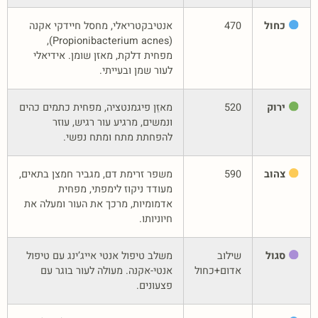
כחול
470
אנטיבקטריאלי, מחסל חיידקי אקנה
(Propionibacterium acnes),
מפחית דלקת, מאזן שומן. אידיאלי
לעור שמן ובעייתי.
ירוק
520
מאזֵן פיגמנטציה, מפחית כתמים כהים
ונמשים, מרגיע עור רגיש, עוזר
להפחתת מתח ומתח נפשי.
צהוב
590
משפר זרימת דם, מגביר חמצן בתאים,
מעודד ניקוז לימפתי, מפחית
אדמומיות, מרכך את העור ומעלה את
חיוניותו.
סגול
שילוב
משלב טיפול אנטי אייג’ינג עם טיפול
אדום+כחול
אנטי-אקנה. מעולה לעור בוגר עם
פצעונים.