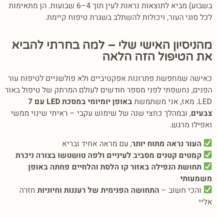
בשבוע) מביא לתוצאות נראות לעין תוך 4–6 שבועות.
הן מתאימות
לכל סוגי העור, ויכולות להשתלב בשגרת טיפוח קיימת.
מהניסיון האישי שלי – למה בחרתי להביא
את הטיפול הזה הלאה
כאישה שמחפשת פתרונות אפקטיביים ולא פולשניים לטיפוח עור
הפנים, נחשפתי לפני מספר חודשים לעולם המרתק של טיפול באור
LED. מאז, אני משתמשת
באופן יומיומי במסכת LED עם 7
צבעים
, ובמהלך כחצי שנה של שימוש עקבי – ראיתי שינוי ממשי
ואפילו מרגש.
העור נראה מתוח יותר
, עם מראה אחיד ובריא
קמטים קטנים מסביב לעיניים ולפה טושטשו בצורה ניכרת
תחושת הנפילה באזור קו הלסת והלחיים פחתה באופן
משמעותי
והכי חשוב –
התחושה הפנימית של רעננות וחיוניות
חזרה
אליי