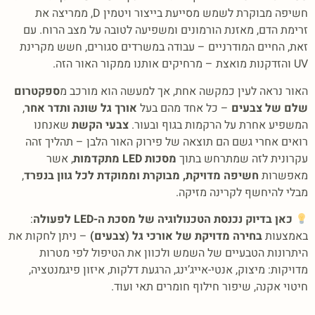
חשיפה מבוקרת לשמש מסייעת בייצור ויטמין D, ממריצה את
זרימת הדם, מאזנת הורמונים ומשפיעה לטובה על מצב הרוח. עם
זאת, החיים המודרניים – עבודה במשרדים סגורים, חשש מקרינת
UV והזדקנות מואצת – מרחיקים אותנו ממקור האור הזה.
האור נראה לעין כמקשה אחת, אך למעשה הוא מורכב מ
ספקטרום
שלם של צבעים
– כל אחד מהם בעל
אורך גל שונה ותדר אחר
,
המשפיע אחרת על הרקמות בגוף ובעור.
צבעי הקשת
שאנחנו
רואים אחרי גשם הם תוצאה של פירוק האור הלבן – תהליך זהה
עקרונית לזה שמתרחש בתוך
מסכות LED מתקדמות
, אשר
מאפשרות
חשיפה מדויקת, מבוקרת וממוקדת לכל גוון בנפרד
,
מבלי להיחשף לקרינה מזיקה.
כאן בדיוק נכנסת הטכנולוגיה של מסכת ה-LED לפעולה
:
באמצעות
בחירה מדויקת של אורכי גל (צבעים)
– ניתן לחקות את
היתרונות הטבעיים של השמש ולכוון את הטיפול לפי מטרות
מדויקות: מיצוק, אנטי-אייג’ינג, הרגעת דלקות, איזון פיגמנטציה,
חיטוי אקנה, שיפור חילוף חומרים תאי ועוד.
.