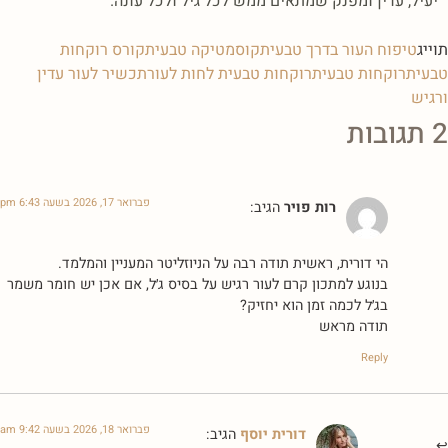
יעיל, עדין ומפנק שמתאים ממש לכל גיל ולכל עונה.
תוייג
טיפוח העור בדרך טבעית
קוסמטיקה טבעית
קורס רוקחות
טבעית
רוקחות טבעית
רוקחות טבעית לחות לעור
תכשיר לעור עדין
ורגיש
2 תגובות
פברואר 17, 2026 בשעה 6:43 pm
רות פויר
הגיב:
הי דורית, ראשית תודה רבה על הניוזליטר המעניין והמלמד.
בנוגע למתכון קרם לעור רגיש על בסיס ג׳ל, אם אכן יש חומר משמר
בג׳ל לכמה זמן הוא יחזיק?
תודה מראש
Reply
פברואר 18, 2026 בשעה 9:42 am
דורית יוסף
הגיב: