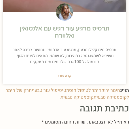
תרסיס מרגיע עור רגיש עם אלנטואין
ואלוורה
תרסיס מים קליל ומרענן, מרגיע עור אדמומי ותחושת צריבה לאחר
חשיפה לשמש.נספג במהירות, לא שומני, מתאים לפנים ולגוף.
פורמולה ל־100 גרם שלב מים מים מזוקקים
קרא עוד»
תוייג
חימר ירוק
חימר לטיפול קוסמטי
טיפול עור טבעי
יתרון של חימר
לקוסמטיקה טבעית
קוסמטיקה טבעית
כתיבת תגובה
האימייל לא יוצג באתר.
שדות החובה מסומנים
*