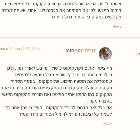
אשמח לדעת אם אפשר להפחית את שמן הקוקוס , כי מניסיון שמן
קוקוס מייבש ולכן אני מפחיתה את הכמות ל10 אחוז. אשמח לעזרה
מה לשים במקום כי הכמות גדולה. תודה
Reply
יולי 23, 2026 בשעה 6:37 am
דורית יוסף
הגיב:
היי ציפי . את צודקת קוקוס כ”סולן” מייבש לאורך זמן . ולכן
שילבתי במתכון שמן דקל שהוא מכיל חומצה פלמיטית
שמנטרלת את תופעת הייבוש של הקוקוס . בנוסף תפקיד
הקוקוס הוא להעניק קצף רוב המקציפים העדינים היום מוצאם
מהקוקוס כמו הקוקו אמיד סולפט ואם תורידי מהקוקוס תפגעי
בקצף הניקוי .
אם בכל זאת תבחרי להוריד מהקוקוס . תעלי בשומן אחר כדי
לשמור על יציבות הפורמולה מול הסודיום הידרוקסיד
Reply