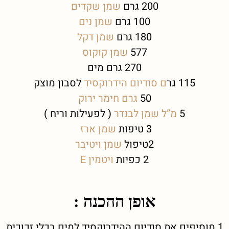
200 גרם
שמן שקדים
100 גרם
שמן נים
180 גרם
שמן דקל
577
שמן קוקוס
270 גרם מים
115 גר
ם
סודיום הידרוקסיד
לסבון מוצק
50
גרם
חימר ירוק
5
מ”ל שמן לבנדר
( לפעילות וריח )
3 טיפות
שמן ארז
2טיפול
שמן ויטיבר
2 כפיות
ויטמין E
אופן ההכנה :
1.מוסיפים את סודיום ההידרוקסיד למים בכלי זכוכית