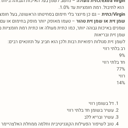
Extra virgin/כתית מעולה
– נחשב לשמן בעל האיכות הגבוהה ביותר,
הוא לתיבול. רמת חומציות עד 1.0%.
Virgin/כתית
– גם כן מיוצר בלי חימום בסחיטתו הראשונה, בעל חומציות
שמן זית או שמן זית טהור
– טעמו מאופק יותר מופק בחימום או עם 
שמנים באיכות גבוהה יותר, כמו כתית מעולה או כתית רמת חומציות מעל%
שמן זית ובריאות
לשמן זית סגולות רפואיות רבות ולכן הוא חביב על תזונאים רבים:
רב בלתי רווי
9%
חד בלתי רווי
77%
רווי
14%
דל בשומן רווי
עשיר בשומן חד בלתי רווי
עשיר ובריא ללב
טוב לשיפור הפעילות הקוגניטיבית וחלמה ממחלת האלצהיימר