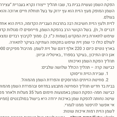
הפקת השמן נעשית בבית בד, שבו תהליך ייצורו נקרא בעברית “עצירה”
בעולם.
לזית ולעץ הזית חשיבות רבה בתרבות העברית הקדומה, הזית הוא אחד 
דברים ח’, ח), בשל הקושי הרב בהפקת השמן, מייחסים לו סגולות קד
שימש לתאורת בית המקדש.(שמות כ”ז, כ). סמוך לקיבוץ רבדים נמצא
לעולם כולו כי שמן זית שימש בתקופה העתיקה בעיקר לתאורה.
אגן הים התיכון , בעיקר בספרד , באיטליה וביוון.
תהליך הפקת השמן ואיכותו
כבישה קרה – תהליך הכולל שלושה שלבים:
שבירת הזית וריסוקו
סחיטת הזיתים המרוסקים והפרדת השמן מהמוהל.
בבית בד חדיש תהליך הסחיטה מתבצע במדחס ובהפרדת השמן מהמוהל
כבישה חמה- הפקת השמן באמצעות חימום מעל 35 מעלות ולאחר מכן סחיטה, מובן שבשיטה זו השמן פחות איכותי.
שיטה נחותה להפקת שמן באיכות ירודה היא בישול בסולבנטים (ממי
אי אפשר להיפטר ממנו לגמרי.
לשמן הזית רמות איכות שונות: