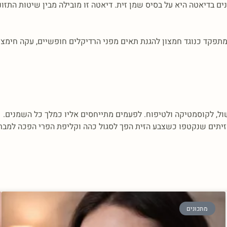
אטה הים תיכונית כ 70% מצריכת השומנים בדיאטה היא על בסיס שמן זית. דיאטה זו מובילה מבין 
של α טוקופרול לכל 100גרם שמן, α טוקופרול מתפקד כנוגד חמצון להגנת תאים מפני הרדיקלים חופש
ול, לקוסמטיקה ולטיפוח. לפעמים מתייחסים אליו כמלך כל השמנים.
יתים שנקטפו כשצבע הזית הפך לסגול כהה וקליפת הפרי הפכה למבר
מתכונים