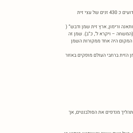
השמן המופק מעץ הזית הוא עץ ירוק עד בעל תוחלת חיים ארוכה והוא אחד העצים הבולטים בנוף הארץ ישראלי . יש עצים בני מאות שנים. ידועים כ 430 זנים של עצי זית
אנה ורימון, ארץ זית שמן ודבש” (
משחה – ויקרא ל’, כ”ב). שמן זה
 המקום היה אחד ממקורות השמן
22 אלף דונם של זית לשמן. מהיבול מפיקים 10,000-6,000טון שמן. בישראל יש 120 בתי בד ומפעלי שמן. כ 99% משמן הזית ברחבי העולם מופקים באזור
הליך מנדפים את הסולבנטים, אך