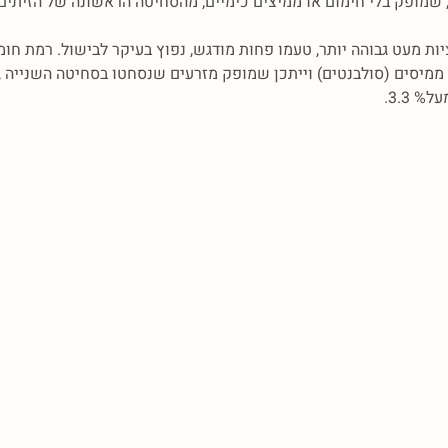
 שמופק בלי חימום או ממיצים כימיים, מהסחיטה הראשונה של הזיתים
 מעט גבוהה יותר, טעמו פחות מודגש, נפוץ בעיקר לבישול. רמת חומציות
ממיסים (סולבנטים) וייתכן שמופק מזרעים שנסחטו בסחיטה השנייה ,
 3.3.