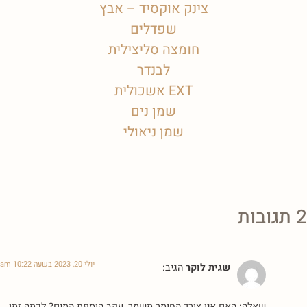
צינק אוקסיד – אבץ
שפדלים
חומצה סליצילית
לבנדר
EXT אשכולית
שמן נים
שמן ניאולי
2 תגובות
יולי 20, 2023 בשעה 10:22 am
שגית לוקר
הגיב:
שאלה: האם אין צורך החומר משמר, עקב הוספת המים? לכמה זמן