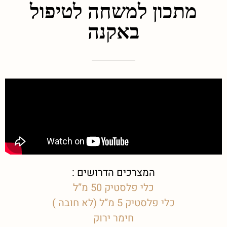
מתכון למשחה לטיפול
באקנה
המצרכים הדרושים :
כלי פלסטיק 50 מ”ל
כלי פלסטיק 5 מ”ל (לא חובה )
חימר ירוק