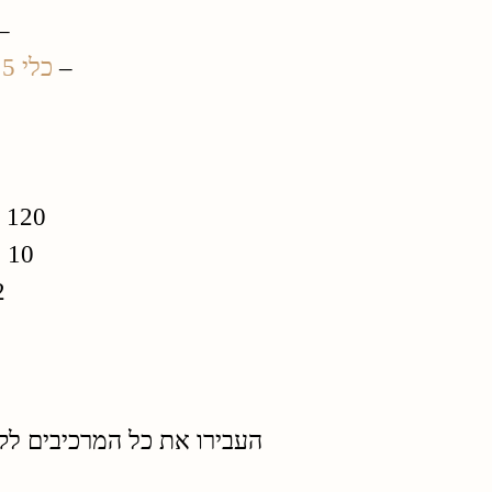
–
–
כלי 5 מ”ל
120 מ”ל
10 מ”ל
2 ט
העבירו את כל המרכיבים לק