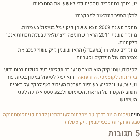
יש צורך במחקרים נוספים כדי לאשש את הממצאים.
להלן מספר דוגמאות למחקרים:
מחקר משנת 2009 מצא ששמן קיק יעיל בטיפול בעצירות.
מחקר משנת 2011 הראה שחומצה ריצינולאית בעלת תכונות אנטי
דלקתיות.
מחקרים in vitro (במעבדה) הראו ששמן קיק עשוי לעכב את
צמיחתם של חיידקים ופטריות.
לסיכום, שמן קיק הוא מוצר טבעי רב תכליתי בעל סגולות רבות ידוע
ביתרונות לקוסמטיקה ורפואה
. הוא יעיל לטיפול במגוון בעיות עור
ושיער, עשוי לסייע בשיפור מערכת העיכול ואף להקל על כאבים.
חשוב להקפיד על הוראות השימוש ולבצע טסט אלרגיה לפני
השימוש.
תוייג
טיפוח העור בדרך טבעית
לחות לעור
מתכון לקרם פנים
קוסמטיקה
טבעית
רוקחות טבעית
שמן קיק סגולות
5 תגובות