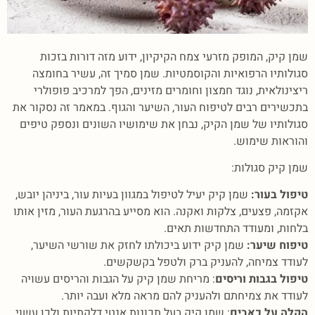
שמן קיק, המופק מזרעי צמח הקיקיון, ידוע מזה דורות בזכות
סגולותיו הרפואיות והקוסמטיות. שמן סמיך זה, עשיר בחומצה
ריצינולאית, נוגד חמצון וחומרים מזינים, הפך למרכיב פופולרי
בתכשירים רבים לטיפוח העור, השיער והגוף. במאמר זה נסקור את
סגולותיו של שמן הקיק, נבחן את שימושיו השונים ונספק טיפים
והוראות שימוש.
שמן קיק סגולות:
טיפול בעור:
שמן קיק יעיל לטיפול במגוון בעיות עור, ביניהן יובש,
אקזמה, פצעים, צלקות ואקנה. הוא מסייע בהרגעת העור, מזין אותו
בלחות, ומעודד התחדשות תאים.
טיפוח שיער:
שמן קיק ידוע ביכולתו לחזק את שורשי השיער,
לעודד צמיחה, להעניק ברק ולטפל בקשקשים.
טיפול בגבות וריסים
: מריחת שמן קיק על הגבות והריסים עשויה
לעודד את צמיחתם ולהעניק להם מראה מלא ועבה יותר.
הקלה על כאבים
: שמן קיק בעל תכונות אנטי דלקתיות ולכן עשוי