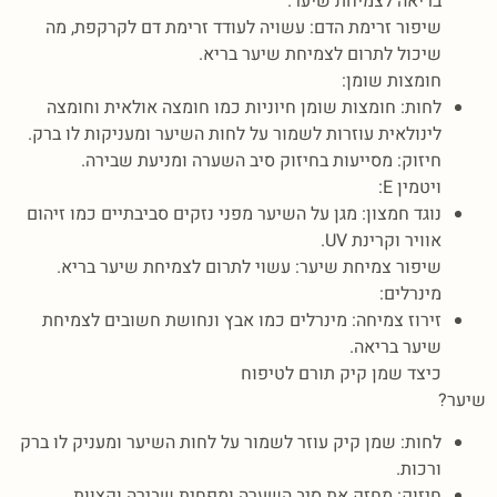
בריאה לצמיחת שיער.
שיפור זרימת הדם: עשויה לעודד זרימת דם לקרקפת, מה
שיכול לתרום לצמיחת שיער בריא.
חומצות שומן:
לחות: חומצות שומן חיוניות כמו חומצה אולאית וחומצה
לינולאית עוזרות לשמור על לחות השיער ומעניקות לו ברק.
חיזוק: מסייעות בחיזוק סיב השערה ומניעת שבירה.
ויטמין E:
נוגד חמצון: מגן על השיער מפני נזקים סביבתיים כמו זיהום
אוויר וקרינת UV.
שיפור צמיחת שיער: עשוי לתרום לצמיחת שיער בריא.
מינרלים:
זירוז צמיחה: מינרלים כמו אבץ ונחושת חשובים לצמיחת
שיער בריאה.
כיצד שמן קיק תורם לטיפוח
שיער?
לחות: שמן קיק עוזר לשמור על לחות השיער ומעניק לו ברק
ורכות.
חיזוק: מחזק את סיב השערה ומפחית שבירה וקצוות