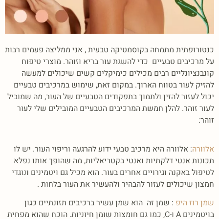
כנטורופתית מתמחה בקוסמטיקה טבעית , אני ממליצה פעמים רבות
על מרכיבים טבעיים כדי להשגת עור בריא וזוהר. מוצרי טיפוח
קונבנציונליים רבים מכילים כימיקלים קשים שיכולים למעשה
להזיק לעור בטווח הארוך. במקום זאת, שימוש במרכיבים טבעיים
יכול לעזור להזין ולתמוך בתפקודים הטבעיים של העור, מה שמוביל
לעור זוהר. להלן חמשת המרכיבים הטבעיים המובילים שלי לעור
זוהר:
אלוורה
: אלוורה היא מרכיב טבעי ידוע להרגעה וריפוי העור. יש לו
תכונות אנטי דלקתיות ואנטי בקטריאליות, מה שהופך אותו נפלא
לטיפול באקנה וגירויים אחרים בעור. הוא מכיל גם ויטמינים ונוגדי
חמצון שיכולים לעזור להבהיר ולהעשיר את העור בלחות .
שמן רוז היפ
: שמן זה הוא שמן עשיר ברכיבים תזונתיים כגון
בויטמינים A ו-C, כמו גם חומצות שומן חיוניות. הוכח שהוא מפחית