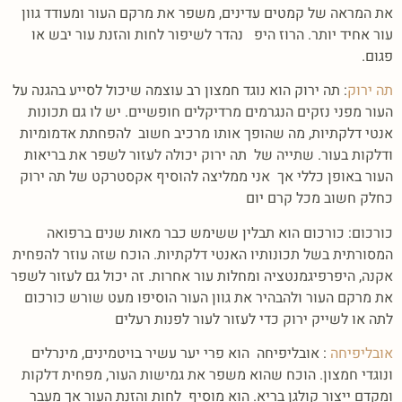
את המראה של קמטים עדינים, משפר את מרקם העור ומעודד גוון
עור אחיד יותר. הרוז היפ נהדר לשיפור לחות והזנת עור יבש או
פגום.
תה ירוק
: תה ירוק הוא נוגד חמצון רב עוצמה שיכול לסייע בהגנה על
העור מפני נזקים הנגרמים מרדיקלים חופשיים. יש לו גם תכונות
אנטי דלקתיות, מה שהופך אותו מרכיב חשוב להפחתת אדמומיות
ודלקות בעור. שתייה של תה ירוק יכולה לעזור לשפר את בריאות
העור באופן כללי אך אני ממליצה להוסיף אקסטרקט של תה ירוק
כחלק חשוב מכל קרם יום
כורכום: כורכום הוא תבלין ששימש כבר מאות שנים ברפואה
המסורתית בשל תכונותיו האנטי דלקתיות. הוכח שזה עוזר להפחית
אקנה, היפרפיגמנטציה ומחלות עור אחרות. זה יכול גם לעזור לשפר
את מרקם העור ולהבהיר את גוון העור הוסיפו מעט שורש כורכום
לתה או לשייק ירוק כדי לעזור לעור לפנות רעלים
אובליפיחה
: אובליפיחה הוא פרי יער עשיר בויטמינים, מינרלים
ונוגדי חמצון. הוכח שהוא משפר את גמישות העור, מפחית דלקות
ומקדם ייצור קולגן בריא. הוא מוסיף לחות והזנת העור אך מעבר