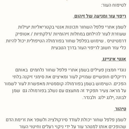
לטיפוח העור:
ריפוי עור ומניעה של זיהום
לשמן אתרי פלפל השחור תכונות אנטי בקטריאליות יעילות
שעוזרת לעור להילחם במחלות זיהומיות /דלקתיות / אטופיק
דרמטיטיס . שימוש בפלפל שחור בפורמולה הטיפולית יכול להיות
כלי עזר חשוב לריפוי העור בדרך הטבעית
אנטי איגיינג
נוגדי חמצון פעילים בשמן אתרי פלפל שחור נלחמים באותם
רדיקלים חופשיים שמזיק לעור ומאיצים את סימני זיקנה בלתי
הפכים. השימוש בשמן בפורמולה קוסמטית מאפשרת לעור לשמור
על מראה צעיר תפקיד זה מתעצם עם נשלב בפורמולה גם שמן
לבונה ,ילנג ילנג ולבנדר.
טיהור
לשמן פלפל שחור יכולת לעודד סירקולציה ולשפר את זרימת הדם
שהופכים אותו למטהר עור על ידי ניקוי רעלים וחיטוי העור