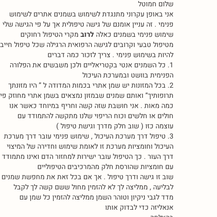
שלום חמוטל
אני באופן עקרוני מתנגדת לשימוש בשמנים אתרים לשימוש
פנימי . זה עניין אומנם של גישה טיפולית אך על פי הגישה שלי
שימוש פנימי בשמנים כאלה
לרוב
מקרי הטיפול רחוקים
מטיפול טבעי וקרובים לגישה הרפואית הרגילה שכל טיפול חייב
להיות בשימוש פנימי . צריך לזכור כמה דברים
1. כל השמנים אנטי בקטריאליים ולכן משבשים את הפלורה
הפנימית בוושט ובמערכת העיכול
2. בכל המזונות יש שמן אתרי בכמות המדודה ל ” היו מזונתך
תרופותיך” ואותם שמנים שבמזון נמצאים בשמן אתרי מחוזק פי
כמה מאות . אני חושבת שזה קשה וחריף במיוחד כאשר אנו
חולים או חלשים וכוח הריפוי שלנו מתקשה להתמודד עם
עוצמה כזו ( שוב חלק מדרך וגישת טיפול )
3. טיפול דרך מערכת העיכול , שימוש פנימי עובר דרך מערכת
העיכול וחומציות מערכת זו לאומת שימוש וחדירה של המיצוי
דרך העור . כך הטיפול עובר ישירות למחזור הדם ואינו מתמודד
עם חומציות שהורסת חלק מהמרכיבים הטיפוליים
שוב זו גישה ודרך טיפול . אך אם בכל זאת את מחפשת שמנים
לבליעה , ממליצה לך לא להזמין מחול ששם קשה לך לקבל
מדד לגבי ניקיון וטוהר השמן ממליצה להזמין כל שמן עם
אנאליזה כדי לבדוק אותו