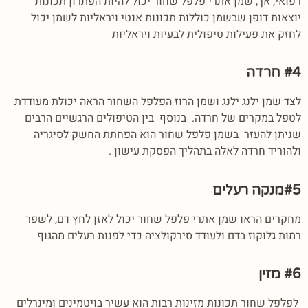
רפואי, אך, שמן אתרי פלפל שחור יכול להיות הפתרון תכונות
יוצאות דופן שבשמן כוללות תכונות אנטי ויראליות לשמן יכול
לחזק את פעילות טיפולית לבעיות ויראליות
#4 חרדה
לצד שמן ילנג ילנג ושמן הרוז הפלפל השחור הראה יכולת מעודדת
לטפל במקרים של חרדה. בנוסף בין הטיפולים הרגשיים הרבים
שניתן להעזר בשמן פלפל שחור הוא הפחתת החשק לסיגריה
ולהוריד חרדה לאלה בתהליך הפסקת עישון .
#5מנקה רעלים
מחקרים הראו שמן אתרי פלפל שחור יכול לאזן לחץ דם, לשפר
רמות גלוקוז בדם ולעודד סירקולציה כדי לפנות רעלים מהגוף
#6 מזין
לפלפל שחור תכונות מזינות רבות הוא עשיר בויטמינים ומינרלים