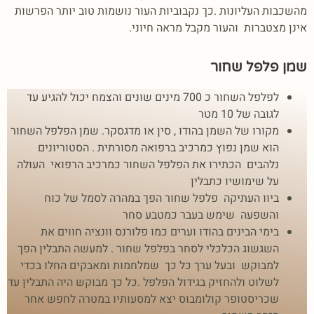
מהשכבות העליונות .כך נקבוביות העור נושמות טוב יותר הפרשות
אינן מצטברות והעור מקבל מראה חיוני.
שמן פלפל שחור
לפלפל השחור כ 700 מינים שונים והצמח יכול להגיע עד
לגובה של 10 מטר
מקורו של השמן בהודו , סין או מדגסקר. שמן הפלפל השחור
הוא שמן נפוץ כמרכיב ברפואה מסורתית . הסטוריונים
נלהבים הכתירו את הפלפל השחור כמרכיב הרפואי העולה
על שימושיו כתבלין
ביוו העתיקה פלפל שחור הפך במהרה לסמל של כוח
והשפעה שימש בעבר כמטבע סחר
בימי הבינים בהודו וערים כמו פלורנס וונציה חווים את
השגשוג הכלכלי לסחר בפלפל שחור . למעשה התבלין הפך
למבוקש ובעל ערך כל כך שמלחמות ומאבקים החלו בכדי
לשלוט ולהחזיק בגידול הפלפל .כל כך מבוקש היה התבלין עד
שכריסטופר קולומבוס יצא למסעותיו במטרה לחפש אחר