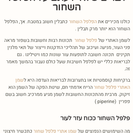
השחור
כולנו מכירים את
הפלפל השחור
כתבלין חשוב במטבח. אך, הפלפל
השחור הוא יותר מרק תבלין .
לשמן האתרי של
פלפל שחור
תכונות רבות וחשובות בשפור מראה
פני העור, מניעה ועיכוב של תהליכי הזדקנות וייצור של תאי מלנין
תקינים תכונה חשובה לתופעות עור שונות כמו ויטיליגו . גם
לבריאות כללי יש לפלפל חשיבות שעל כולם נעבור בהמשך מאמר
זה.
ברקיחות קוסמטיות או בתערובות לבריאות העדפה היא ל
שמן
האתרי פלפל שחור
הריח אדמתי חם, שיטת הפקה של השמן הוא
זיקוק. מרבית מהתכונות החשובות לשמן מגיע ממרכיב חשוב בשם
פפרין (piperine )
פלפל השחור ככוח עזר לעור
מה השימושים הנפוצים של
שמן אתרי פלפל שחור
כתכשיר חיצוני