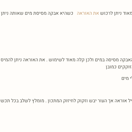
אוד ניתן לרכוש
את האוראה
כשהיא אבקה מסיסת מים שאותה ניתן ל
הנע בין 2%-05% הבתאם למצב העור . האבקה מסיסה במים ולכן קלה מאוד לשימוש . את האוראה
זוקקים כמובן
י מים
יל אוראה אך העור יבש וזקוק לחיזוק המתכון . מומלץ לשלב בכל תכשי