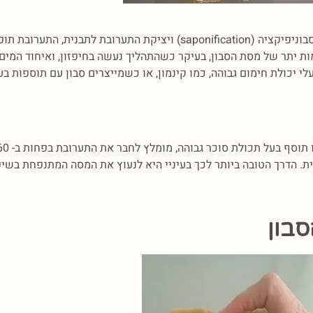
תופעה נפוצה ב- “שיטה הקרה” להפקת סבון, שבה לאחר סיום שלב הסבוניפיקציה (nification
ת יתר של מסת הסבון, בעיקר כשהתהליך נעשה בחיפזון, ואיחוד המי
כולת חימום גבוהה, כמו קינמון, או כשמייצרים סבון עם תוספות בעלי
ת. הדרך הטובה ביותר לכך בעיניי היא לנעוץ את המסה המתנפחת בשיפ
סבון