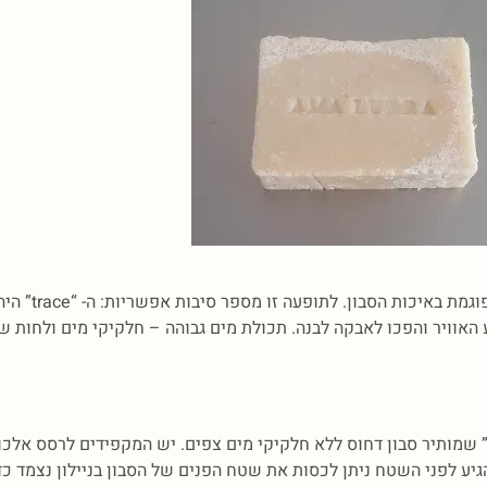
תופעה זו מכונה “Ash
ע האוויר והפכו לאבקה לבנה. תכולת מים גבוהה – חלקיקי מים ולחות ש
גיע לפני השטח ניתן לכסות את שטח הפנים של הסבון בניילון נצמד כד