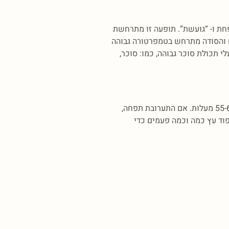
sapo) ויציקת התערובת לתבנית, התערובת תופחת ו- “גועשת”. תופעה זו מתרחשת
ם והסודה מתרחש בטמפרטורה גבוהה
 תכולת סוכר גבוהה, כמו: סוכר,
אופציה ראשונה: במידה ובמתכון אנו משתמשים בשמנים מחממים או תוסף בעל תכולת סוכר גבוהה, מומלץ לחבר את התערובת בפחות ב- 55-60 מעלות. אם התערובת תפחה,
וד עץ כמה וכמה פעמים כדי