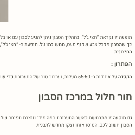
תופעה זו נקראת “חצי ג’ל”. בתהליך הסבון ניתן להגיע לסבון עם או 
כך שהסבון מקבל צבע שקוף מעט, ממש כמו ג’ל. תופעת ה- “חצי ג’ל”
החיצונית
הפתרון :
הקפדה על אחידות ב- 55-60 מעלות, וערבוב טוב של התערובת כדי שתתקרר. כמובן שתופעה זו אינה מזיקה – השאירו סבונים אלה לשימוש עצמי או המיסו אותם שוב
חור חלול במרכז הסבון
גם תופעה זו מתרחשת כאשר התערובת חמה מידי ונוצרת תפיחה של או
הסבון חשוב לכם, המיסו אותו וצקו מחדש לתבנית