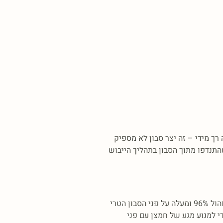
soda ”. למרות המראה הלא יפה, השכבה אינה פוגמת באיכות הסבון. לתופעה זו מספר סיבות אפשריות: ה- “trace” היה רך מידי – זה יצר סבון לא מספיק
התנדפו מתוך הסבון בתהליך הייבוש
הקפידו לצקת את הסבון כהמסה דחוסה ופחות נוזלית – “thick trace” שמותיר סבון דחוס ללא חלקיקי מים צפים. יש המקפידים לרסס אלכוהול 96% ומעלה על פני הסבון הטרי
י למנוע מגע של חמצן עם פני