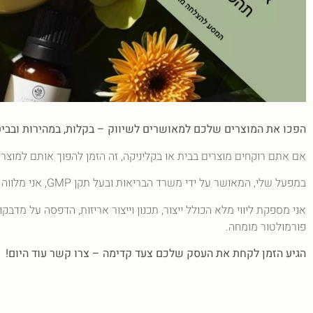
הפכו את המוצרים שלכם למאושרים לשיווק – בקלות, במהירות ובביט
אם אתם רוקחים מוצרים בבית או בקליניקה, זה הזמן להפוך אותם למוצ
במפעל שלי, המאושר על ידי משרד הבריאות ובעל תקן GMP, אני מלווה אתכם בכל שלבי הייצור, משלב הפיתוח ועד למוצר המוגמר, המוכן לשיווק בישראל ובאיחוד האירופי.
אני מספקת ליווי מלא הכולל ייצור, תכנון וייצור אריזות, הדפסה על מדבקו
פורמולטור מומחה.
הגיע הזמן לקחת את העסק שלכם צעד קדימה – צרו קשר עוד היום!