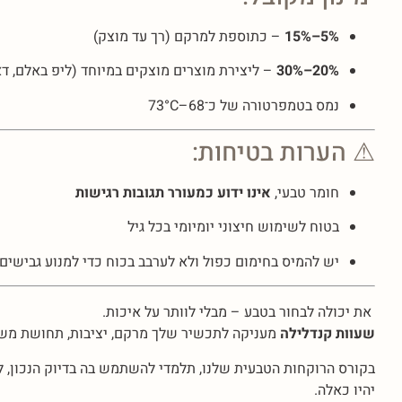
5%–15%
– כתוספת למרקם (רך עד מוצק)
20%–30%
– ליצירת מוצרים מוצקים במיוחד (ליפ באלם, דא
נמס בטמפרטורה של כ־68–73°C
⚠ הערות בטיחות:
חומר טבעי,
אינו ידוע כמעורר תגובות רגישות
בטוח לשימוש חיצוני יומיומי בכל גיל
יש להמיס בחימום כפול ולא לערבב בכוח כדי למנוע גבישים
את יכולה לבחור בטבע – מבלי לוותר על איכות.
שעוות קנדלילה
מעניקה לתכשיר שלך מרקם, יציבות, תחושת משי 
בקורס הרוקחות הטבעית שלנו, תלמדי להשתמש בה בדיוק הנכון, 
יהיו כאלה.