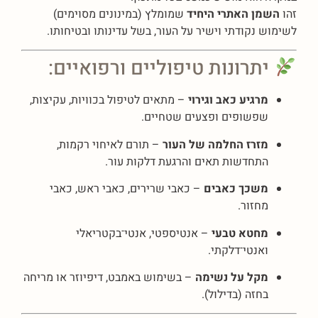
זהו
השמן האתרי היחיד
שמומלץ (במינונים מסוימים)
לשימוש נקודתי וישיר על העור, בשל עדינותו ובטיחותו.
יתרונות טיפוליים ורפואיים:
מרגיע כאב וגירוי
– מתאים לטיפול בכוויות, עקיצות,
שפשופים ופצעים שטחיים.
מזרז החלמה של העור
– תורם לאיחוי רקמות,
התחדשות תאים והרגעת דלקות עור.
משכך כאבים
– כאבי שרירים, כאבי ראש, כאבי
מחזור.
מחטא טבעי
– אנטיספטי, אנטי־בקטריאלי
ואנטי־דלקתי.
מקל על נשימה
– בשימוש באמבט, דיפיוזר או מריחה
בחזה (בדילול).