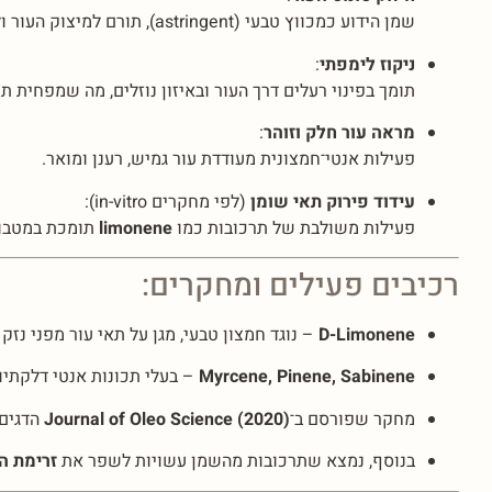
שמן הידוע כמכווץ טבעי (astringent), תורם למיצוק העור ולתחושת מתיחה.
ניקוז לימפתי
:
תומך בפינוי רעלים דרך העור ובאיזון נוזלים, מה שמפחית ת
מראה עור חלק וזוהר
:
פעילות אנטי־חמצונית מעודדת עור גמיש, רענן ומואר.
עידוד פירוק תאי שומן
(לפי מחקרים in-vitro):
פעילות משולבת של תרכובות כמו
limonene
תומכת במטבול
רכיבים פעילים ומחקרים:
D-Limonene
– נוגד חמצון טבעי, מגן על תאי עור מפני נזק 
Myrcene, Pinene, Sabinene
– בעלי תכונות אנטי דלקתיות
מחקר שפורסם ב־
Journal of Oleo Science (2020)
הדגים 
בנוסף, נמצא שתרכובות מהשמן עשויות לשפר את
זרימת ה