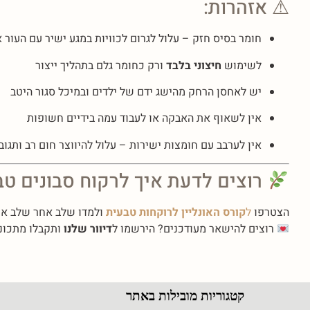
⚠ אזהרות:
חומר בסיס חזק – עלול לגרום לכוויות במגע ישיר עם העור א
לשימוש
חיצוני בלבד
ורק כחומר גלם בתהליך ייצור
יש לאחסן הרחק מהישג ידם של ילדים ובמיכל סגור היטב
אין לשאוף את האבקה או לעבוד עמה בידיים חשופות
אין לערבב עם חומצות ישירות – עלול להיווצר חום רב ותגוב
רוצים לדעת איך לרקוח סבונים ט
הצטרפו
ל
קורס האונליין לרוקחות טבעית
ולמדו שלב אחר שלב את 
רוצים להישאר מעודכנים? הירשמו ל
דיוור שלנו
ותקבלו מתכוני
קטגוריות מובילות באתר