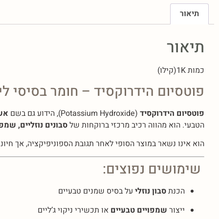
תיאור
תיאור
כמות 1K(קילו)
פוטסיום הידרוקסיד – חומר בסיסי ליצ
פוטסיום הידרוקסיד
(Potassium Hydroxide), הידוע גם בשם
אשל
הטבעי. הוא מהווה רכיב מרכזי ברוקחות של
סבונים נוזליים, שמפו
הוא אינו נשאר במוצר הסופי לאחר תגובת הספוניפיקציה, אך חיוני
שימושים נפוצים:
הכנת
סבון נוזלי
על בסיס שמנים טבעיים
ייצור
שמפויים טבעיים
או תכשירי ניקוי ג’ליים