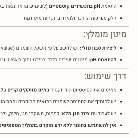
התאמת
pH בתכשירים קוסמטיים
(לשימוש מדויק מאוד בל
חלק מערכות הדרכה ולמידה ברוקחות מתקדמת
מינון מומלץ:
ליצירת סבון נוזלי:
יש לחשב על פי משקל השמנים (Saponification value) תוך שימוש במחשבון סבונים מקצועי
להתאמת pH:
מינונים זעירים בלבד, בריכוז נמוך מ-0.5% ובהכוונה מקצועית בלבד
דרך שימוש:
ממיסים את הפוטסיום הידרוקסיד
במים מזוקקים קרים בל
יש להוסיף את התמיסה לשמנים בתנאים מבוקרים ותחת הגנ
יש לעבוד עם
ציוד מגן מלא
: כפפות, משקפי מגן, חלוק, ול
אין להשתמש בחומר ללא ידע מוקדם בתהליך הספוניפיק