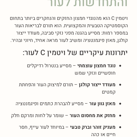
והתחדשות לעור
ויטמין C הוא מהנוגדי חמצון החזקים והנחקרים ביותר בתחום
הקוסמטיקה הטבעית והמקצועית. הוא תורם לבריאות העור
במספר רמות: מסייע בהגנה מפני נזקי סביבה, מעודד ייצור
קולגן, מאזן פיגמנטציה ומשיב לעור מראה אחיד, חיוני ובהיר.
יתרונות עיקריים של ויטמין C לעור:
נוגד חמצון עוצמתי
– מסייע בנטרול רדיקלים
חופשיים ונזקי שמש
מעודד ייצור קולגן
– תורם למיצוק העור והפחתת
קמטים
מאזן גוון עור
– מסייע להבהרת כתמים ופיגמנטציה
מחזק את מחסום העור
– שומר על לחות ומרקם חלק
מעניק זוהר וברק טבעי
– במיוחד לעור עייף, חסר
חיים או כהה