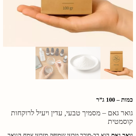
כמות – 100 ג”ר
גואר גאם – מסמיך טבעי, עדין ויעיל לרוקחות
קוסמטית
גואר גאם
הוא רב-סוכר טבעי שמופק מזרעי צמח הגואר