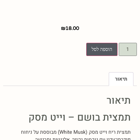
₪
18.00
הוספה לסל
תיאור
תיאור
תמצית בושם – וייט מסק
תמצית ריח וייט מסק (White Musk) מבוססת על ניחוח
פודרתי־עדין עם נוכחות נקייה, אלגנטית ומרגיעה.