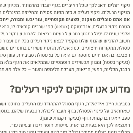
ניקוי רעלים ידאג לכך שכל האיברים בגוף יעבדו בהרמוניה. מכיוון ש
מניקוי הרעלים. ניקוי רעלים שכזה מפנה פסולת ומחליפה במינרלים חיו
אם
אתם סובלים מאקנה, פצעים תקופתיים, עור יבש ומגורה, ייתכן
מטרת ניקוי הרעלים, או דיטוקס (etox
אלפי שנים לטיפול במגוון רחב של בעיות בריאות. למרות שניקוי רעלי
חשוב להדגיש שהגוף שלנו מקפיד לבצע ניקוי רעלים בכל יום ועבור כ
פסולת ממקורות חיצוניים, כמו: אכילת מזונות עשירים בחומרים משמרי
הסביבה בה אנו חיים מוספה גם היא רעלים: פסולת סביבתית, עשן סיגר
(בעיקר בפסח) ומגוון תכשירים קוסמטיים שממלאים את הגוף בלא מע
הכבד, הכליות, המעי, הריאות, מערכת הלימפה והעור – כל אלה משתת
מדוע אנו זקוקים לניקוי רעלים?
בסביבת חיים אידיאלית, הגוף מסוגל להתמודד עם הרעלים בתוכנו ושמ
שאחראים על פינוי הפסולת בגוף מעבר ליכולת הטבעית שלהם. בנוסף, 
פעם ייאגרו ברקמות הגוף (בעיקר רקמות שומן).
התוצאה לכך היא בעיות בריאות, עייפות, חוסר ריכוז ובעיות עור.
תהליך ניקוי רעלים מסודר יכול לעזור לגוף ויעודד ניקוי תוך כדי שמיר