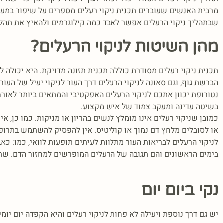
מרבית האנשים שעוברים תכנית ניקוי רעלים מספרים על שיפור במערכת ה
שבתהליך ניקוי הרעלים אפשר לאבד כמה קילוגרמים ולהאיץ את תהליך
מהן השיטות לניקוי הרעלים?
תכנית ניקוי רעלים מסודרת כוללת תכנית תזונה מדויקת. היא יכולה לכ
הברשת גוף, וגם סאונה לניקוי הרעלים דרך העור לניקוי יעיל של העור
נטורופת יכוון אתכם לניקוי הרעלים האפקטיבי והמתאים ביותר לאור
בשיטה עדינה ומעקב צמוד של איש מקצוע.
כמובן שניקוי רעלים אינו מומלץ לנשים בהריון או מניקות. כמו כן, א
או לסובלים מלחץ דם נמוך או קוליטיס. אין להפסיק להשתמש בתרופ
לניקוי הרעלים לבריאות העור מתלוות לעיתים תופעות לוואי, כמו: כא
בימים הראשונים והם תגובה של הרעלים המופרשים למחזור הדם. שתיה
נקי ביום יום
יש גם דרך נוספת ויעילה לא פחות לניקוי רעלים והיא הקפדה יום יומ