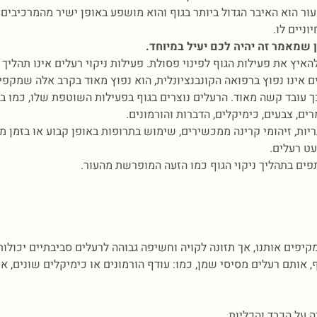
העור הוא האיבר הגדול ביותר בגוף והוא מושפע באופן ישיר מהמרכיבים
ניים לו.
 שמאמר זה יהיה לכם יעיל במיוחד.
d) כפי שרבים קוראים לו, היא להאיץ את פעילות הגוף לפינוי פסולת. פעילות ניקוי רעלים
ם אינו נפוץ ברפואה הקונבנציונלית, הוא נפוץ מאוד בקרב אלה שמקפי
ך עובד קשה מאוד. הרעלים נוצרים בגוף בפעילות השוטפת שלו, כמו בתה
ם, צבעים, כימיקלים, הדברות והורמונים.
יות, זיהומי קרינה ממכשירים, שימוש בתרופות באופן קבוע או בזמן מ
ט רעלים.
פים בתהליך ניקוי הגוף כמו הזעה המופרשת מהעור.
קיפים אותנו, אך תזונה לקויה וחשיפה גבוהה לרעלים סביבתיים יכולו
אותם רעלים מסיסי שמן, כמו: עודף הורמונים או כימיקלים שונים, אינ
ה על הכבד והכליות.