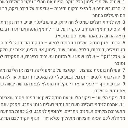
1. שתיה של מיץ לימון בכל בוקר: הניעו את תהליך ניקוי הרעלים בשתייה של מיץ מחצי לימון סחוט וכף שמן זרעי המפ.
2. הרבו בשתייה של מיצי ירקות ופירות – עדיפות על כיבה ריקה, כך
הם היעילים ביותר.
3. תה לניקוי רעלים שמכיל: תה ירוק, שורש ג’ינג’ר, שוש קרח זקן התירס ושורש שן הארי.
4.
הוסיפו חומץ תפוחים כניקוי רעלים
– לחומץ התפוחים יתרון רב בני
(ראה הרחבה במאמר שפורסם בנושא).
5. הרבו במזון מנקה רעלים ותוספים לסיוע – תפקיד הכבד והכליות ה
פטרוזיליה, כורכום, פלפל שחור, שום, לימון, אשכולית, אצות ים, סל
6. אכלו “נקי” – שלבו שפע של מזונות עשירים בסיבים, שתפקידם להא
וסוכר.
7. פעילות גופנית נמרצת – קפיצה על טרמפולינה, ריצה או הליכה מהירה מאפשרים זרימה תקינה של הדם ופינוי הרעלים.
8. יוגה לגוף ולנפש – תרגול קבוע של יוגה מאפשר הרגעות, אך לא מעט תרגילים ביוגה מאפשרים גם האצת ניקוי הרעלים.
9. הברשת גוף – לפני או אחרי מקלחת מומלץ לבצע
הברשה יבשה
של 
את ניקוי הרעלים.
10. ניקוי הלשון – ניקוי הלשון עם מנקה לשון או כפית מסיר שאריות חיידקים שהצטברו במהלך הלילה על הלשון, עוזר לספיגת המרכיבים בזמן לעיסה וישפר את טעם המזון.
11. אמבט לניקוי רעלים: תערובת ניקוי רעלים בזמן אמבט מפנק שגם 
מתערובת מלחים ושמנים אתריים, ולהוסיף לאמבט כ-3 כפות מהתערובת.
מאחלת לכם הנאה והצלחה מתהליך נפלא זה – הגוף יוקיר לכם תודה.