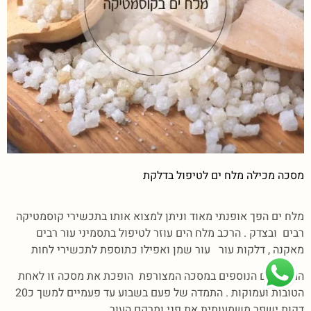
מסכה מכילה מלח ים לטיפול בדלקת
מלח ים הפך אופנתי מאוד וניתן למצוא אותו בתכשירי קוסמטיקה
רבים ובצדק . הרכב מלח הים עוזר לטיפול בתסמיני עור רבים
מאקנה , דלקות עור עור שמן ואפילו כתוספת לתכשירי לחות
המרכיבים הנוספים במסכה המצורפת הופכת את מסכה זו לאחת
הטובות ועמוקות . התמדה של פעם בשבוע עד פעמיים למשך כ20
דקות ישפר משמעותית את פני ומרקם העור