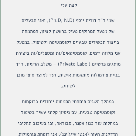
קצת עלי
שמי ד”ר דורית יוסף (Ph.D, N.D), ואני הבעלים
של
מפעל תמרוקים פעיל בראשון לציון
, המתמחה
בייצור תכשירים טבעיים לקוסמטיקה ולטיפול. במפעל
אני מלווה יזמים, קוסמטיקאים/ות ומטפלים/ות ביצירת
מותגים פרטיים (Private Label) – משלב הרעיון, דרך
בניית פורמולות מותאמות אישית, ועד למוצר סופי מוכן
לשיווק.
במהלך השנים פיתחתי התמחות ייחודית ברוקחות
וקוסמטיקה טבעית, עם ניסיון קליני עשיר בטיפול
במחלות עור כגון אקנה, סבוראה, וכן בעיכוב תהליכי
הזדקנות העור (אנטי אייג’ינג). אני רוקחת פורמולות